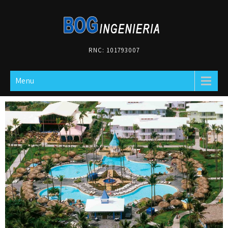
RNC: 101793007
Menu